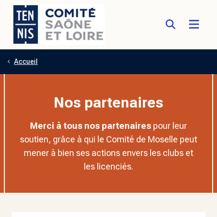
Accueil
Aller au contenu principal
Nos partenaires
Merci à tous nos partenaires
pour leur
soutien, grâce à qui le Comité de Moselle peut
mener à bien ses actions envers les clubs et
les licenciés.